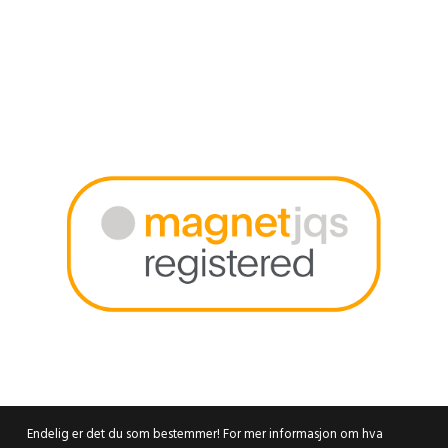
Endelig er det du som bestemmer! For mer informasjon om hva