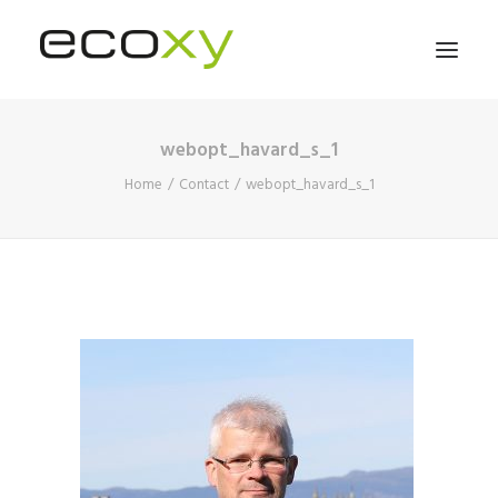
webopt_havard_s_1
HOME
Home
Contact
webopt_havard_s_1
ABOUT
PRODUCTS AND SERVICES
ORDER
MEET US
LINKEDIN
VACANCY
CONTACT